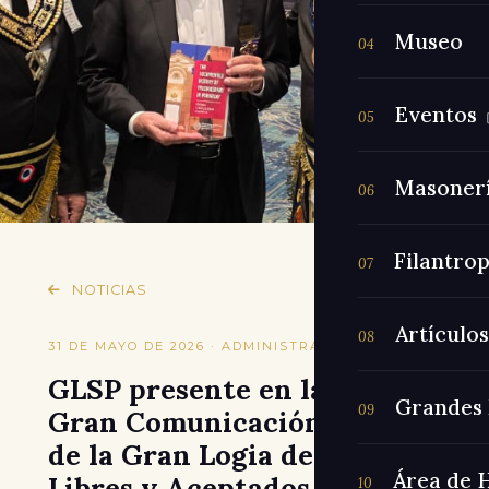
Museo
04
Eventos
05
Masoner
06
Filantrop
07
NOTICIAS
Artículos
08
31 DE MAYO DE 2026 · ADMINISTRADOR
GLSP presente en la 197.ª
Grandes 
09
Gran Comunicación Anual
de la Gran Logia de Masones
Área de 
Libres y Aceptados del
10