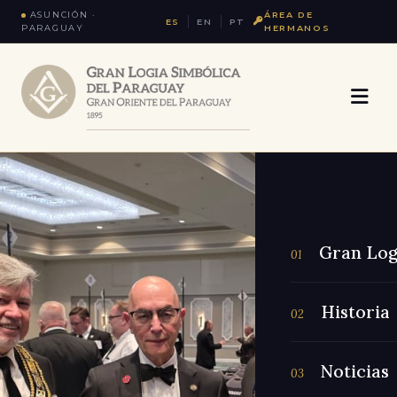
ASUNCIÓN ·
ÁREA DE
ES
EN
PT
PARAGUAY
HERMANOS
Gran Log
01
Historia
02
Noticias
03